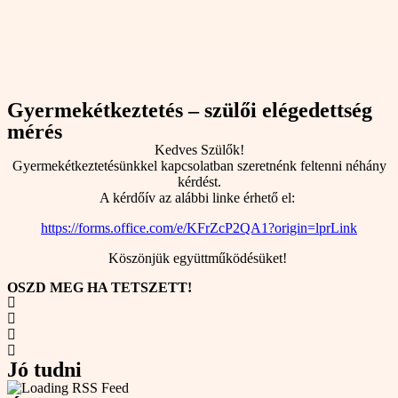
Gyermekétkeztetés – szülői elégedettség
mérés
Kedves Szülők!
Gyermekétkeztetésünkkel kapcsolatban szeretnénk feltenni néhány
kérdést.
A
kérdőív az alábbi linke érhető el:
https://forms.office.com/e/KFrZcP2QA1?origin=lprLink
Köszönjük együttműködésüket!
OSZD MEG HA TETSZETT!
Jó tudni