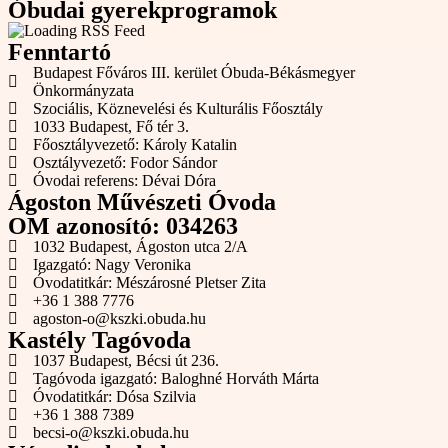
Óbudai gyerekprogramok
Fenntartó
Budapest Főváros III. kerület Óbuda-Békásmegyer
Önkormányzata
Szociális, Köznevelési és Kulturális Főosztály
1033 Budapest, Fő tér 3.
Főosztályvezető: Károly Katalin
Osztályvezető: Fodor Sándor
Óvodai referens: Dévai Dóra
Ágoston Művészeti Óvoda
OM azonosító: 034263
1032 Budapest, Ágoston utca 2/A
Igazgató: Nagy Veronika
Óvodatitkár: Mészárosné Pletser Zita
+36 1 388 7776
agoston-o@kszki.obuda.hu
Kastély Tagóvoda
1037 Budapest, Bécsi út 236.
Tagóvoda igazgató: Baloghné Horváth Márta
Óvodatitkár: Dósa Szilvia
+36 1 388 7389
becsi-o@kszki.obuda.hu