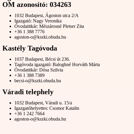
OM azonosító: 034263
1032 Budapest, Ágoston utca 2/A
Igazgató: Nagy Veronika
Óvodatitkár: Mészárosné Pletser Zita
+36 1 388 7776
agoston-o@kszki.obuda.hu
Kastély Tagóvoda
1037 Budapest, Bécsi út 236.
Tagóvoda igazgató: Baloghné Horváth Márta
Óvodatitkár: Dósa Szilvia
+36 1 388 7389
becsi-o@kszki.obuda.hu
Váradi telephely
1032 Budapest, Váradi u. 15/a
Igazgatóhelyettes: Csomor Katalin
+36 1 242 7664
agoston-o@kszki.obuda.hu