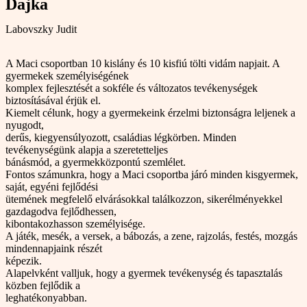
Dajka
Labovszky Judit
A Maci csoportban 10 kislány és 10 kisfiú tölti vidám napjait. A
gyermekek személyiségének
komplex fejlesztését a sokféle és változatos tevékenységek
biztosításával érjük el.
Kiemelt célunk, hogy a gyermekeink érzelmi biztonságra leljenek a
nyugodt,
derűs, kiegyensúlyozott, családias légkörben. Minden
tevékenységünk alapja a szeretetteljes
bánásmód, a gyermekközpontú szemlélet.
Fontos számunkra, hogy a Maci csoportba járó minden kisgyermek,
saját, egyéni fejlődési
ütemének megfelelő elvárásokkal találkozzon, sikerélményekkel
gazdagodva fejlődhessen,
kibontakozhasson személyisége.
A játék, mesék, a versek, a bábozás, a zene, rajzolás, festés, mozgás
mindennapjaink részét
képezik.
Alapelvként valljuk, hogy a gyermek tevékenység és tapasztalás
közben fejlődik a
leghatékonyabban.