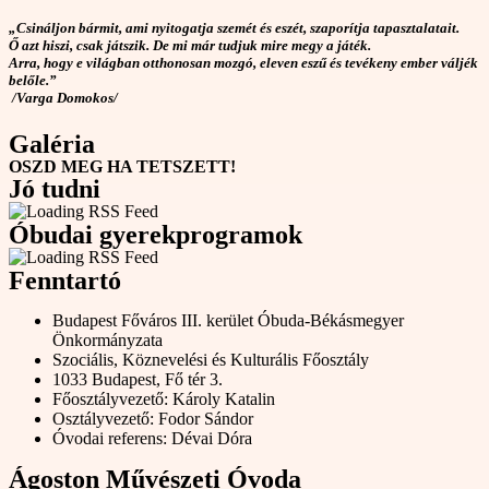
„Csináljon bármit, ami nyitogatja szemét és eszét, szaporítja tapasztalatait.
Ő azt hiszi, csak játszik. De mi már tudjuk mire megy a játék.
Arra, hogy e világban otthonosan mozgó, eleven eszű és tevékeny ember váljék
belőle.”
/Varga Domokos/
Galéria
OSZD MEG HA TETSZETT!
Jó tudni
Óbudai gyerekprogramok
Fenntartó
Budapest Főváros III. kerület Óbuda-Békásmegyer
Önkormányzata
Szociális, Köznevelési és Kulturális Főosztály
1033 Budapest, Fő tér 3.
Főosztályvezető: Károly Katalin
Osztályvezető: Fodor Sándor
Óvodai referens: Dévai Dóra
Ágoston Művészeti Óvoda