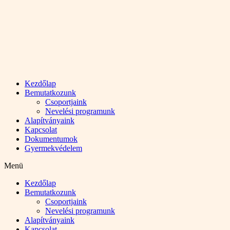
Kezdőlap
Bemutatkozunk
Csoportjaink
Nevelési programunk
Alapítványaink
Kapcsolat
Dokumentumok
Gyermekvédelem
Menü
Kezdőlap
Bemutatkozunk
Csoportjaink
Nevelési programunk
Alapítványaink
Kapcsolat