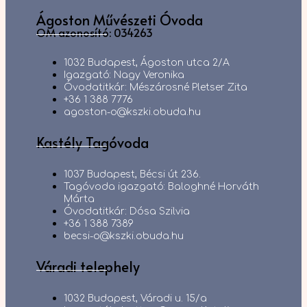
Ágoston Művészeti Óvoda
OM azonosító: 034263
1032 Budapest, Ágoston utca 2/A
Igazgató: Nagy Veronika
Óvodatitkár: Mészárosné Pletser Zita
+36 1 388 7776
agoston-o@kszki.obuda.hu
Kastély Tagóvoda
1037 Budapest, Bécsi út 236.
Tagóvoda igazgató: Baloghné Horváth
Márta
Óvodatitkár: Dósa Szilvia
+36 1 388 7389
becsi-o@kszki.obuda.hu
Váradi telephely
1032 Budapest, Váradi u. 15/a