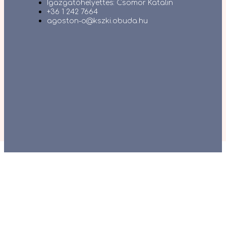
Igazgatóhelyettes: Csomor Katalin
+36 1 242 7664
agoston-o@kszki.obuda.hu