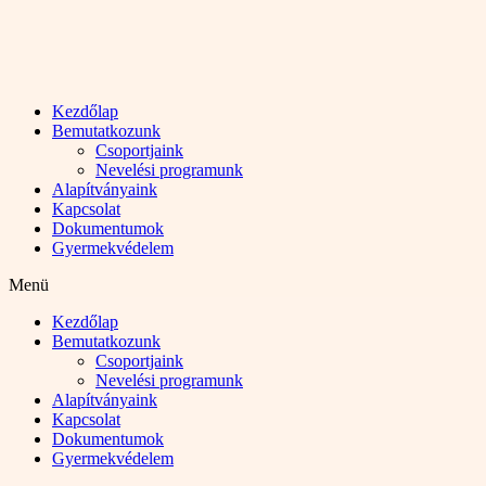
Kezdőlap
Bemutatkozunk
Csoportjaink
Nevelési programunk
Alapítványaink
Kapcsolat
Dokumentumok
Gyermekvédelem
Menü
Kezdőlap
Bemutatkozunk
Csoportjaink
Nevelési programunk
Alapítványaink
Kapcsolat
Dokumentumok
Gyermekvédelem